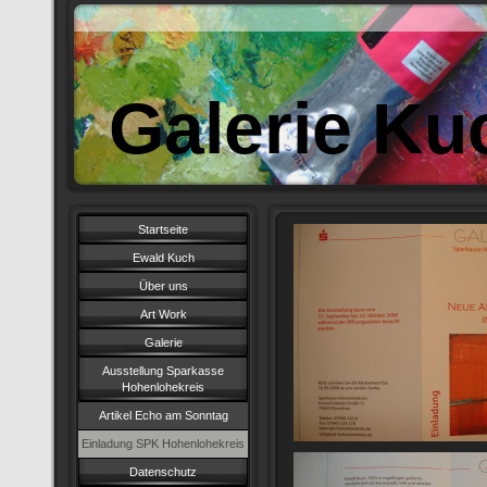
Galerie Ku
Startseite
Ewald Kuch
Über uns
Art Work
Galerie
Ausstellung Sparkasse
Hohenlohekreis
Artikel Echo am Sonntag
Einladung SPK Hohenlohekreis
Datenschutz