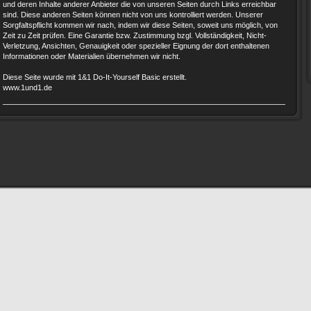
und deren Inhalte anderer Anbieter die von unseren Seiten durch Links erreichbar
sind. Diese anderen Seiten können nicht von uns kontrolliert werden. Unserer
Sorgfaltspflicht kommen wir nach, indem wir diese Seiten, soweit uns möglich, von
Zeit zu Zeit prüfen. Eine Garantie bzw. Zustimmung bzgl. Vollständigkeit, Nicht-
Verletzung, Ansichten, Genauigkeit oder spezieller Eignung der dort enthaltenen
Informationen oder Materialien übernehmen wir nicht.
Diese Seite wurde mit 1&1 Do-It-Yourself Basic erstellt.
www.1und1.de