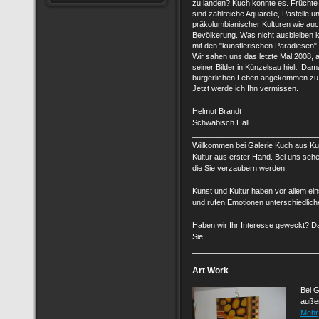
zu landen? Kuch konnte es. Früchte
sind zahlreiche Aquarelle, Pastelle
präkolumbianischer Kulturen wie au
Bevölkerung. Was nicht ausbleiben k
mit den "künstlerischen Paradiesen"
Wir sahen uns das letzte Mal 2008, a
seiner Bilder in Künzelsau hielt. Da
bürgerlichen Leben angekommen zu 
Jetzt werde ich Ihn vermissen.
Helmut Brandt
Schwäbisch Hall
_____________________________
Willkommen bei Galerie Kuch aus Kup
Kultur aus erster Hand. Bei uns seh
die Sie verzaubern werden.
Kunst und Kultur haben vor allem e
und rufen Emotionen unterschiedliche
Haben wir Ihr Interesse geweckt? Da
Sie!
Art Work
Bei G
außer
Mehr