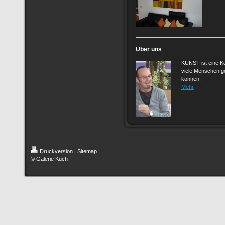
Über uns
KUNST ist eine Ko
viele Menschen g
können.
Mehr
Druckversion
|
Sitemap
© Galerie Kuch