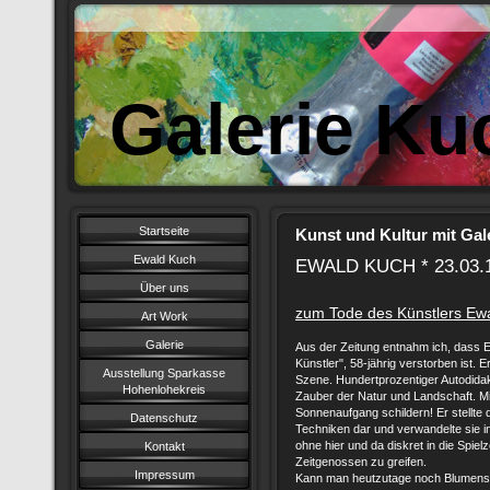
Galerie Ku
Startseite
Kunst und Kultur mit Gal
Ewald Kuch
EWALD KUCH * 23.03.
Über uns
zum Tode des Künstlers Ewa
Art Work
Galerie
Aus der Zeitung entnahm ich, dass 
Künstler", 58-jährig verstorben ist. E
Ausstellung Sparkasse
Szene. Hundertprozentiger Autodidak
Hohenlohekreis
Zauber der Natur und Landschaft. Mi
Sonnenaufgang schildern! Er stellte
Datenschutz
Techniken dar und verwandelte sie in
ohne hier und da diskret in die Spie
Kontakt
Zeitgenossen zu greifen.
Impressum
Kann man heutzutage noch Blumenstr